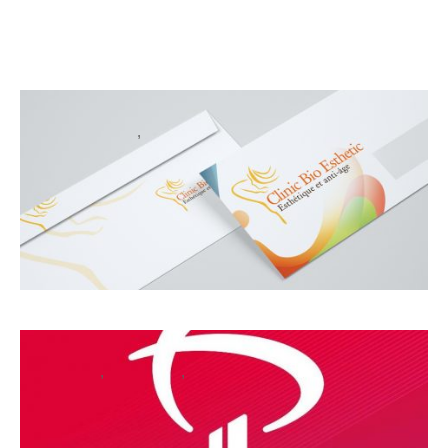
,
,
,